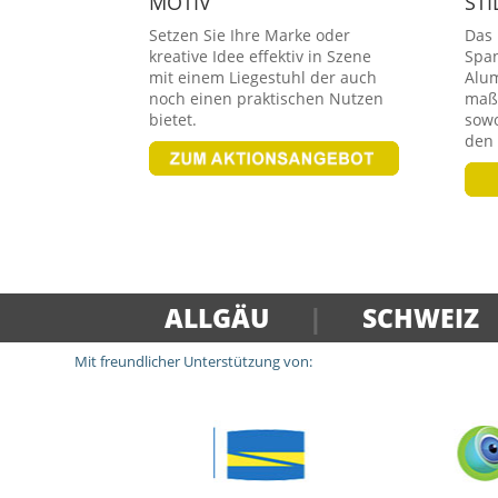
MOTIV
STI
Setzen Sie Ihre Marke oder
Das
kreative Idee effektiv in Szene
Spa
mit einem Liegestuhl der auch
Alum
noch einen praktischen Nutzen
maß
bietet.
sowo
den
ALLGÄU
|
SCHWEIZ
Mit freundlicher Unterstützung von: